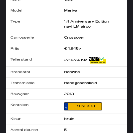
Model
Meriva
Type
1.4 Anniversary Edition
navi LM airco
Carrosserie
Crossover
Prijs
€ 1.945,-
Tellerstand
229224 KM
Brandstof
Benzine
Transmissie
Handgeschakeld
Bouwjaar
2013
Kenteken
9-KFX-13
Kleur
bruin
Aantal deuren
5