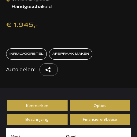
Versnellingsbak:
Handgeschakeld
€ 1.945,-
INRUILVOORSTEL
AFSPRAAK MAKEN
Auto delen:
Kenmerken
Opties
Beschrijving
Financieren/Lease
Merk
Opel