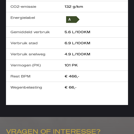
CO2-emissie
132 g/km
Energielabel
Gemiddeld verbruik
5.6 L/100KM
Verbruik stad
6.9 L/100KM
Verbruik snelweg
4.9 L/100KM
Vermogen (PK)
101 PK
Rest BPM
€ 466,-
Wegenbelasting
€ 66,-
VRAGEN OF INTERESSE?