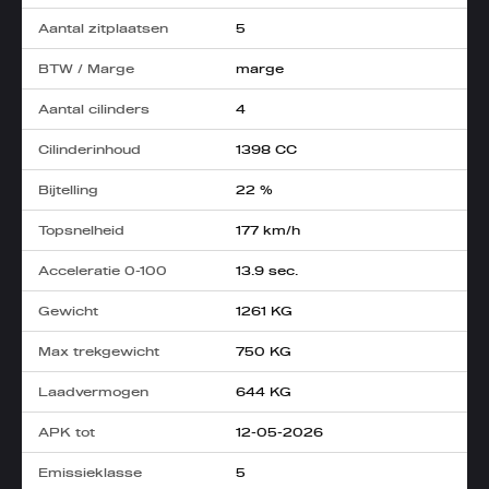
Aantal zitplaatsen
5
BTW / Marge
marge
Aantal cilinders
4
Cilinderinhoud
1398 CC
Bijtelling
22 %
Topsnelheid
177 km/h
Acceleratie 0-100
13.9 sec.
Gewicht
1261 KG
Max trekgewicht
750 KG
Laadvermogen
644 KG
APK tot
12-05-2026
Emissieklasse
5