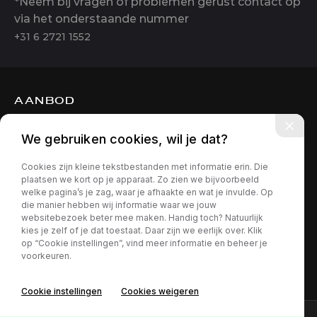
*Neem bij vragen of problemen gerust contact op
via het onderstaande nummer
+31 6 2721 1552
AANBOD
DIENSTEN
We gebruiken cookies, wil je dat?
OVER ONS
Cookies zijn kleine tekstbestanden met informatie erin. Die
CONTACT
plaatsen we kort op je apparaat. Zo zien we bijvoorbeeld
welke pagina’s je zag, waar je afhaakte en wat je invulde. Op
die manier hebben wij informatie waar we jouw
websitebezoek beter mee maken. Handig toch? Natuurlijk
kies je zelf of je dat toestaat. Daar zijn we eerlijk over. Klik
op “Cookie instellingen”, vind meer informatie en beheer je
voorkeuren.
Privacy policy
Cookie instellingen
Cookies weigeren