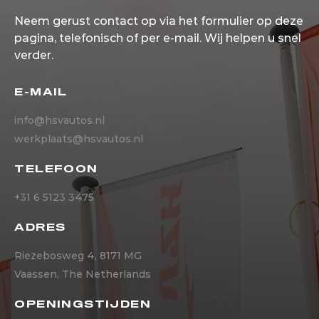
Neem gerust contact op via het formulier op deze
pagina, telefonisch of per e-mail. Wij helpen u snel
verder.
E-MAIL
info@hsvautos.nl
werkplaats@hsvautos.nl
TELEFOON
+31 6 5123 3475
ADRES
Riezebosweg 4, 8171 MG
Vaassen, The Netherlands
OPENINGSTIJDEN